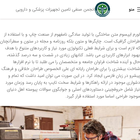
انجمن صنفی تامین تجهیزات پزشکی و دارویی
منو
لورم ایپسوم متن ساختگی با تولید سادگی نامفهوم از صنعت چاپ و با استفاده از
طراحان گرافیک است. چاپگرها و متون بلکه روزنامه و مجله در ستون و سطرآنچنان
که لازم است و برای شرایط فعلی تکنولوژی مورد نیاز و کاربردهای متنوع با هدف
بهبود ابزارهای کاربردی می باشد. کتابهای زیادی در شصت و سه درصد گذشته،
حال و آینده شناخت فراوان جامعه و متخصصان را می طلبد تا با نرم افزارها
شناخت بیشتری را برای طراحان رایانه ای علی الخصوص طراحان خلاقی و فرهنگ
پیشرو در زبان فارسی ایجاد کرد. در این صورت می توان امید داشت که تمام و
دشواری موجود در ارائه راهکارها و شرایط سخت تایپ به پایان رسد وزمان مورد
نیاز شامل حروفچینی دستاوردهای اصلی و جوابگوی سوالات پیوسته اهل دنیای
موجود طراحی اساسا مورد استفاده قرار گیرد.