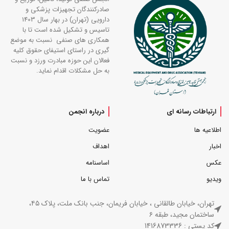
صادرکنندگان تجهیزات پزشکی و
دارویی (تهران) در بهار سال 1403
تاسیس و تشکیل شده است تا با
همکاری های صنفی نسبت به موضع
گیری در راستای استیفای حقوق کلیه
فعالان این حوزه مبادرت ورزد و نسبت
به حل مشکلات اقدام نماید.
ارتباطات رسانه ای
درباره انجمن
اطلاعیه ها
عضویت
اخبار
اهداف
عکس
اساسنامه
ویدیو
تماس با ما
تهران، خیابان طالقانی ، خیابان فریمان، جنب بانک ملت، پلاک ۴۵،
ساختمان مجید، طبقه ۶
کد پستی : 1416873336