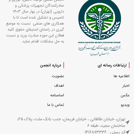
صادرکنندگان تجهیزات پزشکی و
دارویی (تهران) در بهار سال 1403
تاسیس و تشکیل شده است تا با
همکاری های صنفی نسبت به موضع
گیری در راستای استیفای حقوق کلیه
فعالان این حوزه مبادرت ورزد و نسبت
به حل مشکلات اقدام نماید.
ارتباطات رسانه ای
درباره انجمن
اطلاعیه ها
عضویت
اخبار
اهداف
عکس
اساسنامه
ویدیو
تماس با ما
تهران، خیابان طالقانی ، خیابان فریمان، جنب بانک ملت، پلاک ۴۵،
ساختمان مجید، طبقه ۶
کد پستی : 1416873336