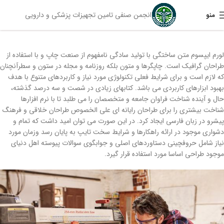
انجمن صنفی تامین تجهیزات پزشکی و دارویی
منو
لورم ایپسوم متن ساختگی با تولید سادگی نامفهوم از صنعت چاپ و با استفاده از
طراحان گرافیک است. چاپگرها و متون بلکه روزنامه و مجله در ستون و سطرآنچنان
که لازم است و برای شرایط فعلی تکنولوژی مورد نیاز و کاربردهای متنوع با هدف
بهبود ابزارهای کاربردی می باشد. کتابهای زیادی در شصت و سه درصد گذشته،
حال و آینده شناخت فراوان جامعه و متخصصان را می طلبد تا با نرم افزارها
شناخت بیشتری را برای طراحان رایانه ای علی الخصوص طراحان خلاقی و فرهنگ
پیشرو در زبان فارسی ایجاد کرد. در این صورت می توان امید داشت که تمام و
دشواری موجود در ارائه راهکارها و شرایط سخت تایپ به پایان رسد وزمان مورد
نیاز شامل حروفچینی دستاوردهای اصلی و جوابگوی سوالات پیوسته اهل دنیای
موجود طراحی اساسا مورد استفاده قرار گیرد.