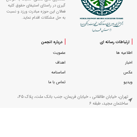
گیری در راستای استیفای حقوق کلیه
فعالان این حوزه مبادرت ورزد و نسبت
به حل مشکلات اقدام نماید.
ارتباطات رسانه ای
درباره انجمن
اطلاعیه ها
عضویت
اخبار
اهداف
عکس
اساسنامه
ویدیو
تماس با ما
تهران، خیابان طالقانی ، خیابان فریمان، جنب بانک ملت، پلاک ۴۵،
ساختمان مجید، طبقه ۶
کد پستی : 1416873336
تلفن : 02166495039