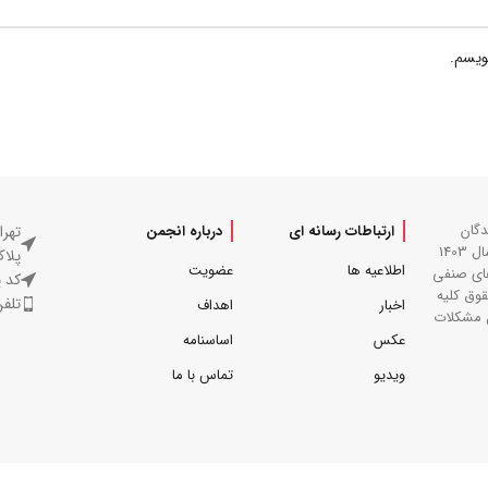
ویسم.
دگان
تهرا
ارتباطات رسانه ای
درباره انجمن
تجهیزات پزشکی و دارویی (تهران) در بهار سال 1403
پلاک ۴۵، ساختمان م
اطلاعیه ها
عضویت
های صنفی
کد پست
وق کلیه
تلفن : 39
اخبار
اهداف
ل مشکلات
عکس
اساسنامه
ویدیو
تماس با ما
د.