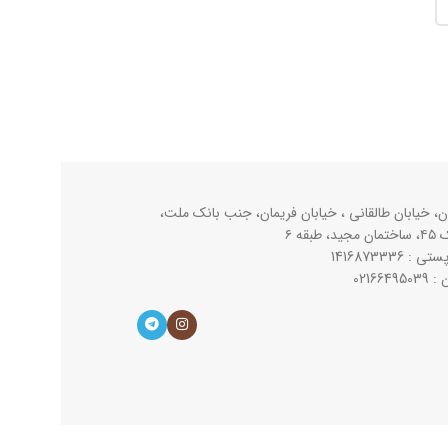
ن، خیابان طالقانی ، خیابان فریمان، جنب بانک ملت،
جید، طبقه ۶
ی : 1416873336
021664950