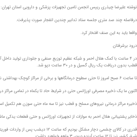
نوشته علیرضا چیذری رییس انجمن تامین تجهیزات پزشکی و دارویی استان تهران:
درفاصله چند صد متری جلسه ستاد تدابیر چندین انفجار صورت پذیرفت.
واقعا باید به این صنف افتخار کرد.
درود برشرفتان
قطب بدون دریافت یک ریال گسیل و در ۳۰ ساعت دپو شد.
تا ساعت ۶ صبح امروز تا حتی سطوح درمانگاهها و برخی از مراکز کوچک بهداشتی نیز با کمک اصناف شریف این ذخیره صورت پذیرفت.
اکنون ما یک ذخیره مصرفی اورژانس حتی در شرایط حاد تا یکماه در تمامی مراکز در
ذخیره مراکز درمانی نیروهای مسلح و قطب نیز تا سه ماه حتی سوزن هم تکمیل ا
ذخایر پشتیبانی هلال احمر به موازات از تجهیزات اورژانس و حتی قطعات یدکی ماشین آلات تاکنون به ۴ ماه پشتیبانی در شرایط 
قدری در کالای چشمی دچار مشکل بودیم ک
شرق کشور نیز تا ۱۲ ساعت آینده دپوی ۳ ماهه خواهند داشت.